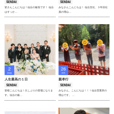
皆さんこんにちは！仙台の板垣です！ 仙台
みなさんこんにちは！ 仙台支社、３年目社
はすっか…
員の増山…
2
26
aug
oct
人生最高の１日
親孝行
皆様こんにちは！久しぶりの登場になりま
みなさん、こんにちは！！！仙台営業所の
す。仙台の板…
増山です。 …