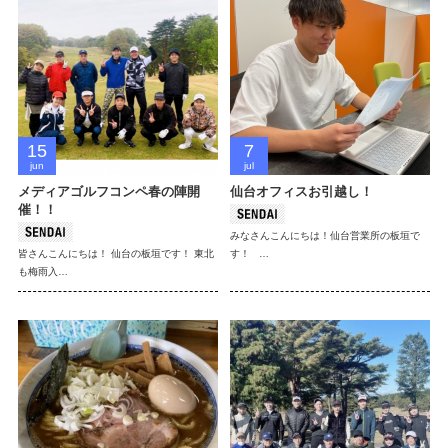
15
7
jun
jul
メディアゴルフコンペ春の陣開
仙台オフィスお引越し！
催！！
みなさんこんにちは！仙台営業所の板垣で
皆さんこんにちは！ 仙台の板垣です！ 東北
す！ …
も梅雨入…