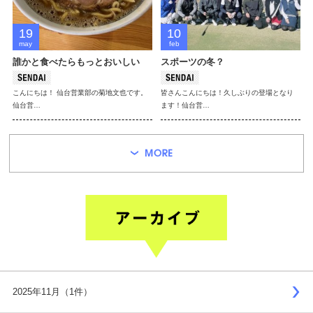
19
10
may
feb
誰かと食べたらもっとおいしい
スポーツの冬？
こんにちは！ 仙台営業部の菊地文也です。
皆さんこんにちは！久しぶりの登場となり
仙台営…
ます！仙台営…
2025年11月（1件）