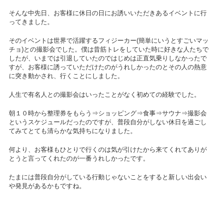
そんな中先日、お客様に休日の日にお誘いいただきあるイベントに行
ってきました。
そのイベントは世界で活躍するフィジーカー
(
簡単にいうとすごいマッ
チョ
)
との撮影会でした。僕は昔筋トレをしていた時に好きな人たちで
したが、いまでは引退していたのではじめは正直気乗りしなかったで
すが、お客様に誘っていただけたのがうれしかったのとその人の熱意
に突き動かされ、行くことにしました。
人生で有名人との撮影会はいったことがなく初めての経験でした。
朝１０時から整理券をもらう⇒ショッピング⇒食事⇒サウナ⇒撮影会
というスケジュールだったのですが、普段自分がしない休日を過ごし
てみてとても清らかな気持ちになりました。
何より、お客様もひとりで行くのは気が引けたから来てくれてありが
とうと言ってくれたのが一番うれしかったです。
たまには普段自分がしている行動じゃないことをすると新しい出会い
や発見があるかもですね。