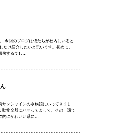
。 今回のブログは僕たちが社内にいると
少しだけ紹介したいと思います。初めに、
想像するでし…
ん
袋サンシャインの水族館にいってきまし
り動物全般にハマってまして、その一環で
本的にかわいい系に…