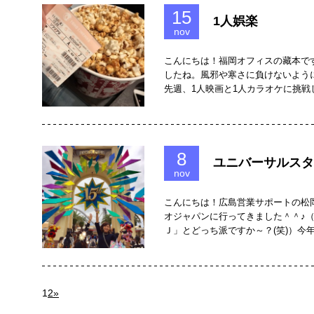
15
1人娯楽
nov
こんにちは！福岡オフィスの藏本で
したね。風邪や寒さに負けないよう
先週、1人映画と1人カラオケに挑戦
8
ユニバーサルスタ
nov
こんにちは！広島営業サポートの松
オジャパンに行ってきました＾＾♪
Ｊ」とどっち派ですか～？(笑)）今
1
2
»