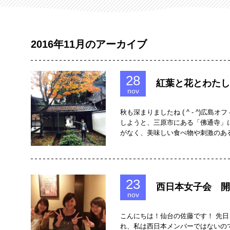
2016年11月のアーカイブ
28
紅葉と花とわたし
nov
秋も深まりましたね ( ^ - ^)広
しようと、三原市にある「佛通寺」
がなく、美味しい食べ物や刺激のあ
23
西日本女子会 開
nov
こんにちは！仙台の佐藤です！ 先日
れ、私は西日本メンバーではないので