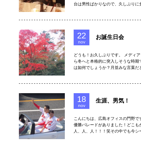
台は男性ばかりなので、久しぶりに
22
お誕生日会
nov
どうも！お久しぶりです。 メディア
ら冬へと本格的に突入しそうな時期
は如何でしょうか？月並みな言葉だ
18
生涯、男気！
nov
こんにちは、広島オフィスの門野で
優勝パレードがありました！どこも
人、人、人！！！笑その中でも今シ