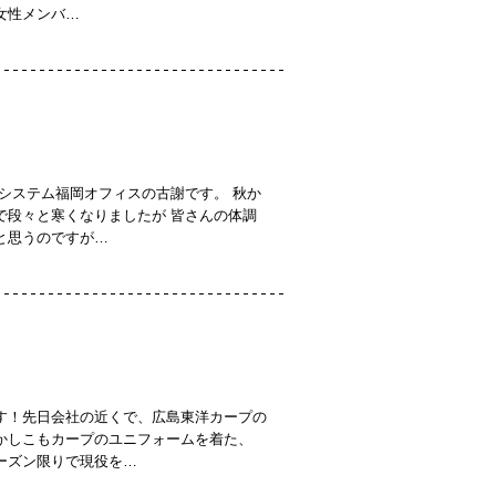
女性メンバ…
システム福岡オフィスの古謝です。 秋か
で段々と寒くなりましたが 皆さんの体調
と思うのですが…
す！先日会社の近くで、広島東洋カープの
かしこもカープのユニフォームを着た、
ーズン限りで現役を…