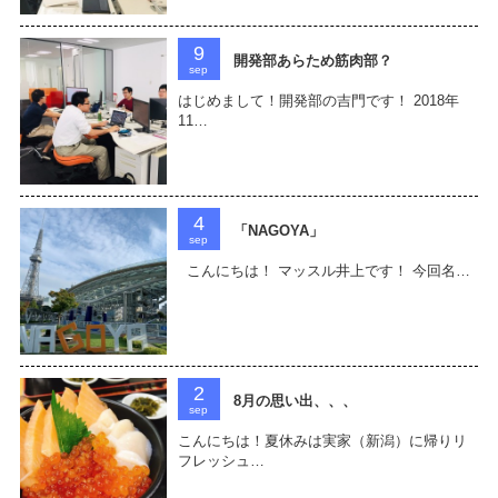
9
開発部あらため筋肉部？
sep
はじめまして！開発部の吉門です！ 2018年
11…
4
「NAGOYA」
sep
こんにちは！ マッスル井上です！ 今回名…
2
8月の思い出、、、
sep
こんにちは！夏休みは実家（新潟）に帰りリ
フレッシュ…