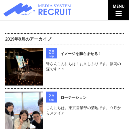
2019年9月のアーカイブ
28
イメージを膨らませる！
sep
皆さんこんにちは！お久しぶりです。福岡の
森です＾＾…
25
ローテーション
sep
こんにちは。東京営業部の菊地です。９月か
らメデイア…