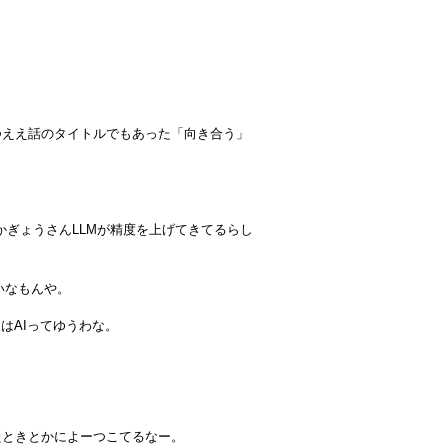
つええ話のタイトルでもあった「向き合う」
niとかぎょうさんLLMが精度を上げてきてるらし
いなもんや。
はAIってゆうわな。
たときとかによーつこてるなー。