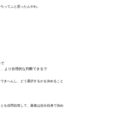
やろってふと思ったんやわ。
るで
、より合理的な判断できるで
はできへんし、どう選択するかを決めること
ことを自問自答して、最後は自分自身で決め