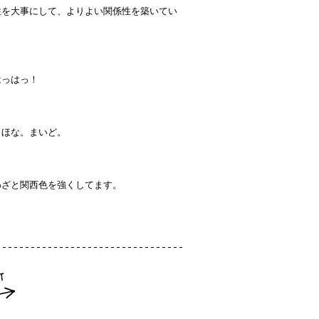
性を大事にして、よりよい関係性を築いてい
！
はっはっ！
。ほな。まいど。
わざと関西色を強くしてます。