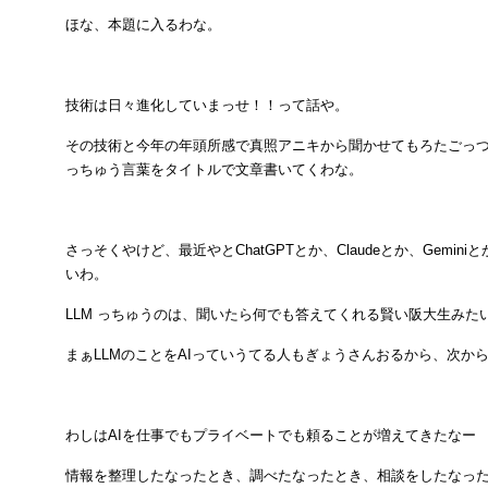
ほな、本題に入るわな。
技術は日々進化していまっせ！！って話や。
その技術と今年の年頭所感で真照アニキから聞かせてもろたごっ
っちゅう言葉をタイトルで文章書いてくわな。
さっそくやけど、最近やとChatGPTとか、Claudeとか、Gemi
いわ。
LLM っちゅうのは、聞いたら何でも答えてくれる賢い阪大生みた
まぁLLMのことをAIっていうてる人もぎょうさんおるから、次から
わしはAIを仕事でもプライベートでも頼ることが増えてきたなー
情報を整理したなったとき、調べたなったとき、相談をしたなっ