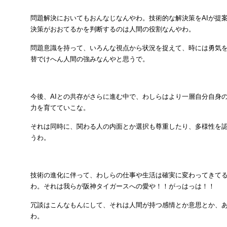
問題解決においてもおんなじなんやわ。技術的な解決策をAIが提
決策がおおてるかを判断するのは人間の役割なんやわ。
問題意識を持って、いろんな視点から状況を捉えて、時には勇気を
替でけへん人間の強みなんやと思うで。
今後、AIとの共存がさらに進む中で、わしらはより一層自分自身
力を育てていこな。
それは同時に、関わる人の内面とか選択も尊重したり、多様性を
うわ。
技術の進化に伴って、わしらの仕事や生活は確実に変わってきて
わ。それは我らが阪神タイガースへの愛や！！がっはっは！！
冗談はこんなもんにして、それは人間が持つ感情とか意思とか、
わ。