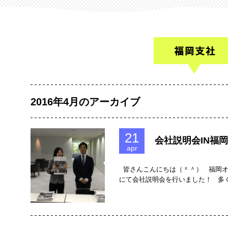
2016年4月のアーカイブ
21
会社説明会IN福岡
apr
皆さんこんにちは（＾＾） 福岡オ
にて会社説明会を行いました！ 多